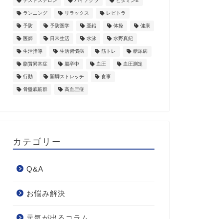
テストステロン
バイアグラ
ビタミンE
ランニング
リラックス
レビトラ
予防
予防医学
亜鉛
体操
健康
医師
日常生活
水泳
水野真紀
生活指導
生活習慣病
筋トレ
糖尿病
脂質異常症
脳卒中
血圧
血圧測定
行動
開脚ストレッチ
食事
骨盤底筋群
高血圧症
カテゴリー
Q&A
お悩み解決
元気が出るコラム