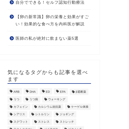
自分でできる！セルフ認知行動療法
【卵の新常識】卵の栄養と効果がすご
い！効果的な食べ方を内科医が解説
医師の私が絶対に飲まない薬5選
気になるタグからも記事を選べ
ます
ARB
DHA
ED
EPA
β遮断薬
うつ
うつ病
ウォーキング
カフェイン
カルシウム拮抗薬
ケーゲル体操
シアリス
シトルリン
ジョギング
スクワット
ストレス
ストレッチ