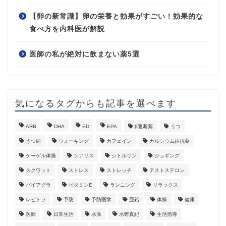
【卵の新常識】卵の栄養と効果がすごい！効果的な
食べ方を内科医が解説
医師の私が絶対に飲まない薬5選
気になるタグからも記事を選べます
ARB
DHA
ED
EPA
β遮断薬
うつ
うつ病
ウォーキング
カフェイン
カルシウム拮抗薬
ケーゲル体操
シアリス
シトルリン
ジョギング
スクワット
ストレス
ストレッチ
テストステロン
バイアグラ
ビタミンE
ランニング
リラックス
レビトラ
予防
予防医学
亜鉛
体操
健康
医師
日常生活
水泳
水野真紀
生活指導