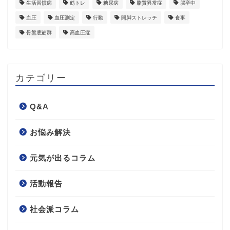
生活習慣病
筋トレ
糖尿病
脂質異常症
脳卒中
血圧
血圧測定
行動
開脚ストレッチ
食事
骨盤底筋群
高血圧症
カテゴリー
Q&A
お悩み解決
元気が出るコラム
活動報告
社会派コラム