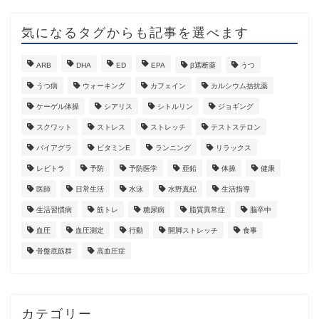
気になるタグからも記事を選べます
ARB
DHA
ED
EPA
β遮断薬
うつ
うつ病
ウォーキング
カフェイン
カルシウム拮抗薬
ケーゲル体操
シアリス
シトルリン
ジョギング
スクワット
ストレス
ストレッチ
テストステロン
バイアグラ
ビタミンE
ランニング
リラックス
レビトラ
予防
予防医学
亜鉛
体操
健康
医師
日常生活
水泳
水野真紀
生活指導
生活習慣病
筋トレ
糖尿病
脂質異常症
脳卒中
血圧
血圧測定
行動
開脚ストレッチ
食事
骨盤底筋群
高血圧症
カテゴリー