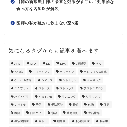
【卵の新常識】卵の栄養と効果がすごい！効果的な
食べ方を内科医が解説
医師の私が絶対に飲まない薬5選
気になるタグからも記事を選べます
ARB
DHA
ED
EPA
β遮断薬
うつ
うつ病
ウォーキング
カフェイン
カルシウム拮抗薬
ケーゲル体操
シアリス
シトルリン
ジョギング
スクワット
ストレス
ストレッチ
テストステロン
バイアグラ
ビタミンE
ランニング
リラックス
レビトラ
予防
予防医学
亜鉛
体操
健康
医師
日常生活
水泳
水野真紀
生活指導
生活習慣病
筋トレ
糖尿病
脂質異常症
脳卒中