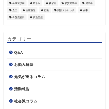
生活習慣病
筋トレ
糖尿病
脂質異常症
脳卒中
血圧
血圧測定
行動
開脚ストレッチ
食事
骨盤底筋群
高血圧症
カテゴリー
Q&A
お悩み解決
元気が出るコラム
活動報告
社会派コラム