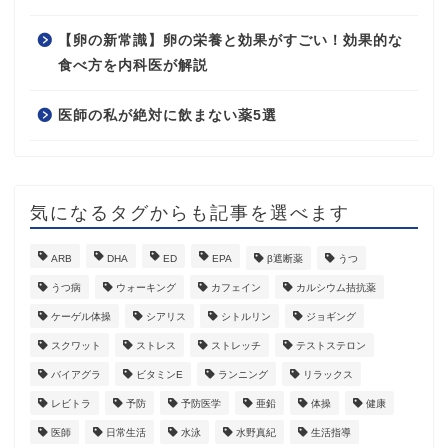
【卵の新常識】卵の栄養と効果がすごい！効果的な
食べ方を内科医が解説
医師の私が絶対に飲まない薬5選
気になるタグからも記事を選べます
ARB
DHA
ED
EPA
β遮断薬
うつ
うつ病
ウォーキング
カフェイン
カルシウム拮抗薬
ケーゲル体操
シアリス
シトルリン
ジョギング
スクワット
ストレス
ストレッチ
テストステロン
バイアグラ
ビタミンE
ランニング
リラックス
レビトラ
予防
予防医学
亜鉛
体操
健康
医師
日常生活
水泳
水野真紀
生活指導