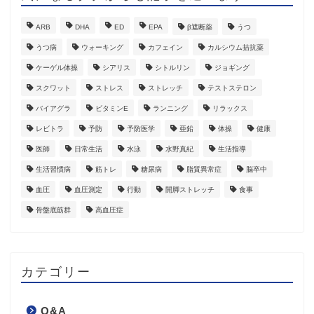
ARB
DHA
ED
EPA
β遮断薬
うつ
うつ病
ウォーキング
カフェイン
カルシウム拮抗薬
ケーゲル体操
シアリス
シトルリン
ジョギング
スクワット
ストレス
ストレッチ
テストステロン
バイアグラ
ビタミンE
ランニング
リラックス
レビトラ
予防
予防医学
亜鉛
体操
健康
医師
日常生活
水泳
水野真紀
生活指導
生活習慣病
筋トレ
糖尿病
脂質異常症
脳卒中
血圧
血圧測定
行動
開脚ストレッチ
食事
骨盤底筋群
高血圧症
カテゴリー
Q&A