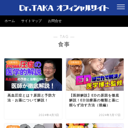
ホーム
サイトマップ
お問合せ
― TAG ―
食事
活動報告
活動報告
高血圧症とは？原因と予防方
【医師解説】EDの原因を徹底
法・お薬について解説！
解説！ED治療薬の種類と薬に
頼らず治す方法（後編）
2024年4月3日
2024年3月17日
活動報告
美容と健康