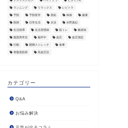
テストステロン
バイアグラ
ビタミンE
ランニング
リラックス
レビトラ
予防
予防医学
亜鉛
体操
健康
医師
日常生活
水泳
水野真紀
生活指導
生活習慣病
筋トレ
糖尿病
脂質異常症
脳卒中
血圧
血圧測定
行動
開脚ストレッチ
食事
骨盤底筋群
高血圧症
カテゴリー
Q&A
お悩み解決
元気が出るコラム