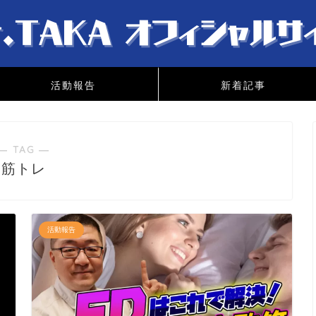
活動報告
新着記事
― TAG ―
筋トレ
活動報告